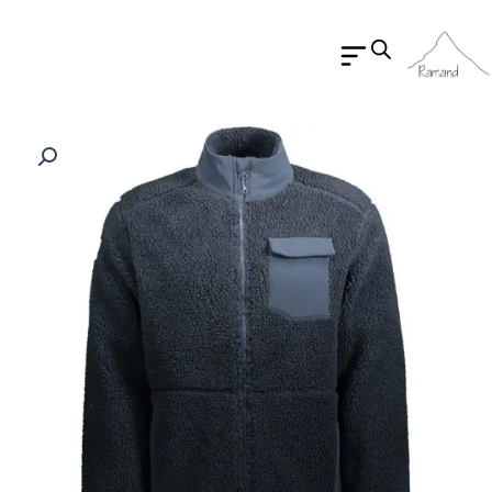
رش
ه
حتوا