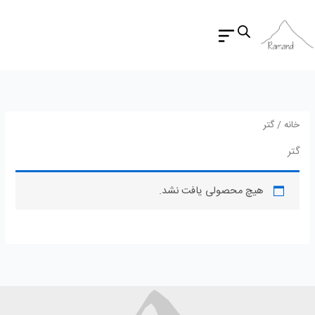
رش
ه
حتوا
خانه
/ گتر
گتر
هیچ محصولی یافت نشد.