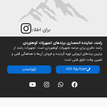
برای اطلاعات به‌روزتر و جزئ
رامند، نماینده انحصاری برندهای تجهیزات کوهنوردی
رامند دفتری برای عرضه تجهیزات کوهنوردی است. تجهیزات رامند از
برترین برندهای اروپایی تهیه گردیده و فروش آن‌ها با هماهنگی قبلی و
تعیین وقت دقیق قبلی است.
0919-9509173
واتساپ
Y
I
W
F
o
n
h
a
u
s
a
c
t
t
t
e
u
a
s
b