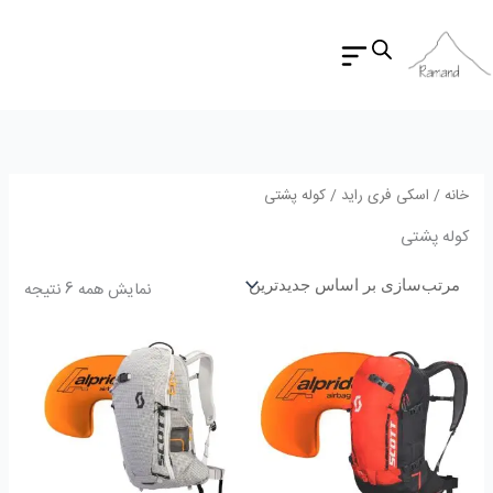
مرتب
رش
بر
اسا
ه
جدید
حتوا
خانه
/
اسکی فری راید
/ کوله پشتی
کوله پشتی
نمایش همه 6 نتیجه