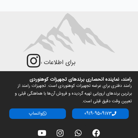
برای اطلاعات به‌روزتر و جزئیات بی
رامند، نماینده انحصاری برندهای تجهیزات کوهنوردی
رامند دفتری برای عرضه تجهیزات کوهنوردی است. تجهیزات رامند از
برترین برندهای اروپایی تهیه گردیده و فروش آن‌ها با هماهنگی قبلی و
تعیین وقت دقیق قبلی است.
0919-9509173
واتساپ
Y
I
W
F
o
n
h
a