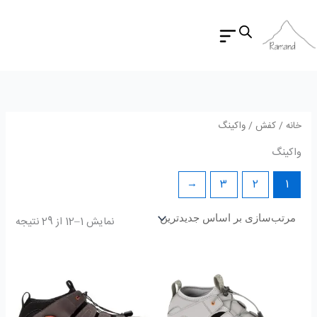
مرتب
رش
بر
اسا
ه
جدید
حتوا
خانه
/
کفش
/ واکینگ
واکینگ
←
3
2
1
نمایش 1–12 از 29 نتیجه