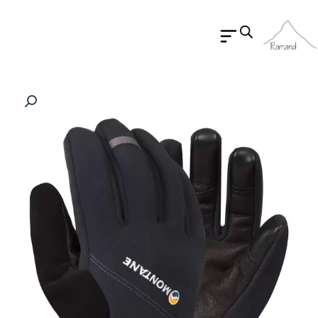
رش
ه
حتوا