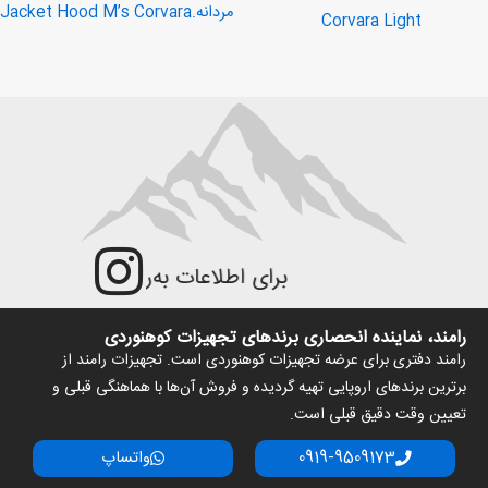
مردانه.Jacket Hood M’s Corvara
Corvara Light
برای اطلاعات به‌روزتر و جزئیات بیش‌ت
رامند، نماینده انحصاری برندهای تجهیزات کوهنوردی
رامند دفتری برای عرضه تجهیزات کوهنوردی است. تجهیزات رامند از
برترین برندهای اروپایی تهیه گردیده و فروش آن‌ها با هماهنگی قبلی و
تعیین وقت دقیق قبلی است.
0919-9509173
واتساپ