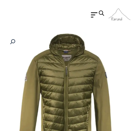
رش
ه
حتوا