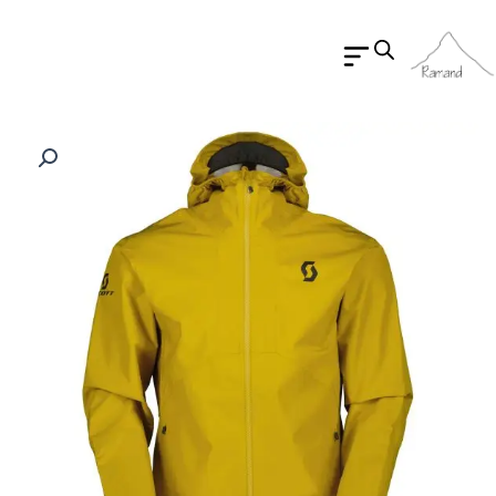
رش
ه
حتوا