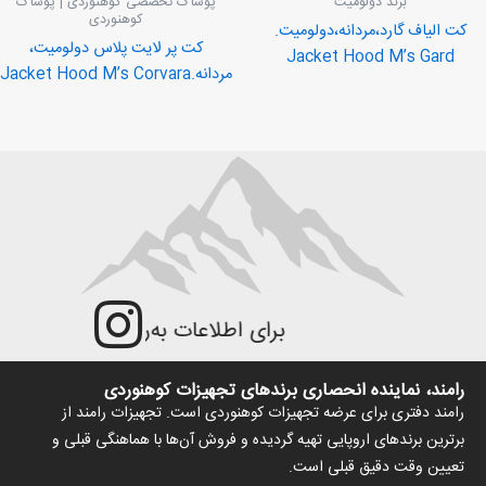
برند دولومیت
پوشاک تخصصی کوهنوردی | پوشاک
کوهنوردی
کت الیاف گارد،مردانه،دولومیت.
کت پر لایت پلاس دولومیت،
Jacket Hood M’s Gard
مردانه.Jacket Hood M’s Corvara
برای اطلاعات به‌روزتر و جزئیات بیش‌ت
رامند، نماینده انحصاری برندهای تجهیزات کوهنوردی
رامند دفتری برای عرضه تجهیزات کوهنوردی است. تجهیزات رامند از
برترین برندهای اروپایی تهیه گردیده و فروش آن‌ها با هماهنگی قبلی و
تعیین وقت دقیق قبلی است.