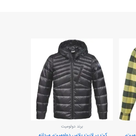
برند دولومیت
میت،
کت پر لایت پلاس دولومیت، مردانه.