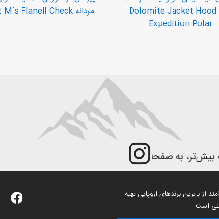
Dolomite Jacket Hood
مردانه.Shirt M`s Flanell Check
Expedition Polar
تر، به صفحه اینستاگرام ما مراجعه کنید
F
د از برترین برندهای اروپایی تهیه
a
بلی است.
c