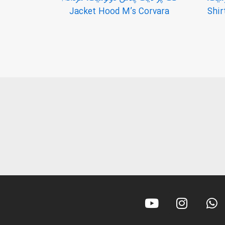
Jacket Hood M’s Corvara
Y
I
W
o
n
h
u
s
a