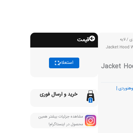
قیمت
ی
/
لایه
زنانه.Jacket Hood W’s Corvara
استعلام
متوسط دولومیت، زنانه.Jacket Hood
نوردی |
خرید و ارسال فوری
مشاهده جزئیات بیشتر همین
محصول در اینستاگرام!