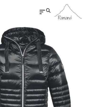
رش
ه
حتوا