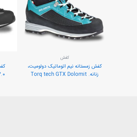
کفش
کفش زمستانه نیم اتوماتیک دولومیت،
کفش
زنانه. Torq tech GTX Dolomit
.0