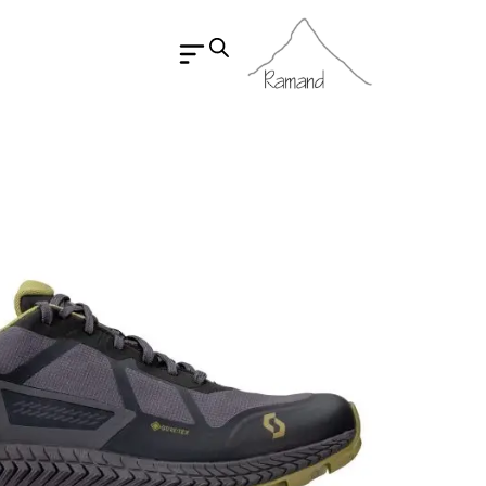
رش
ه
حتوا