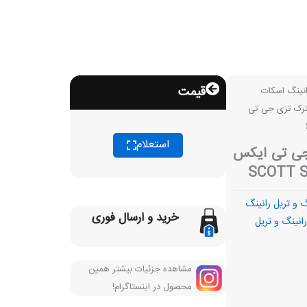
قیمت
انینگ اسکات
ترک تری جی تی
استعلام
جی تی ایکس
 و تریل رانینگ
خرید و ارسال فوری
رانینگ و تریل
مشاهده جزئیات بیشتر همین
محصول در اینستاگرام!