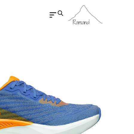
رش
ه
حتوا