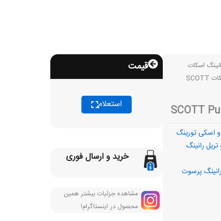
قیمت
انینگ اسکات
/ کفش رانینگ پرسوت اسکات SCOTT
استعلام
و اسکی تورینگ
 تریل رانینگ
خرید و ارسال فوری
انینگ پرسوت
مشاهده جزئیات بیشتر همین
محصول در اینستاگرام!