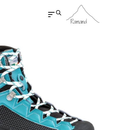
رش
ه
حتوا