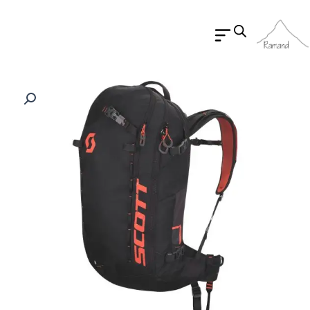
رش
ه
حتوا