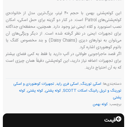
این کوله‌پشتی بهمن با حجم ۴۰ لیتر، بزرگ‌ترین مدل از خانواده‌ی
کوله‌پشتی‌های Patrol است. در کنار دو گزینه برای حمل اسکی، امکان
نصب اسنوبورد و کلاه ایمنی نیز وجود دارد. همچنین، محفظه‌ای جداگانه
برای تجهیزات ایمنی در نظر گرفته شده است. از دیگر ویژگی‌های آن
می‌توان به نوارهای دیزی (Daisy Chains) و بند مخصوص کلنگ یا
باتوم کوهنوردی اشاره کرد.
اگر قصد ماجراجویی طولانی در آلپ دارید یا فقط به کمی فضای بیشتر
برای تجهیزات اضافه نیاز دارید، این کوله‌پشتی دقیقاً همان چیزی است
که به آن احتیاج دارید.
دسته‌بندی‌ها:
اسکی تورینگ
,
اسکی فری راید
,
تجهیزات کوهنوردی و اسکی
تورینگ و تریل رانینگ اسکات SCOTT
,
کوله پشتی
,
کوله پشتی
,
کوله
پشتی
برچسب:
کوله بهمن
قیمت