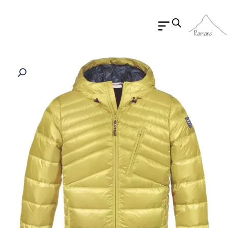
رش
ه
حتوا