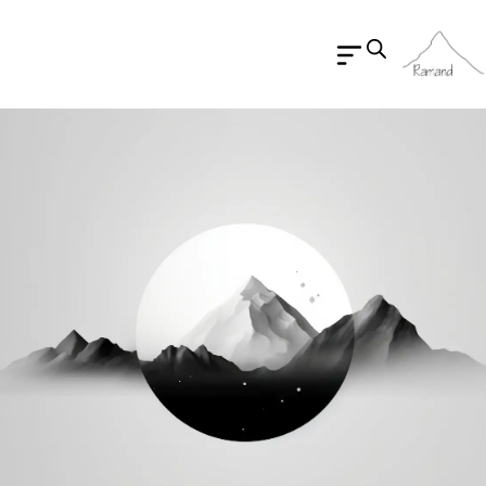
رش
ه
حتوا