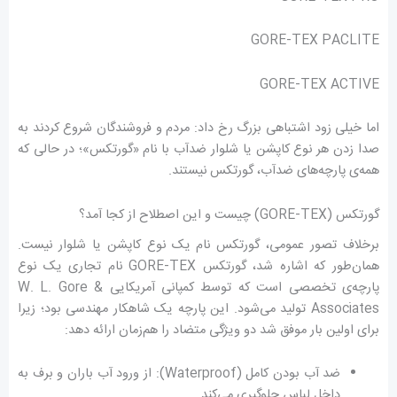
GORE-TEX PACLITE
GORE-TEX ACTIVE
اما خیلی زود اشتباهی بزرگ رخ داد: مردم و فروشندگان شروع کردند به
صدا زدن هر نوع کاپشن یا شلوار ضدآب با نام «گورتکس»؛ در حالی که
همه‌ی پارچه‌های ضدآب، گورتکس نیستند.
گورتکس (GORE-TEX) چیست و این اصطلاح از کجا آمد؟
برخلاف تصور عمومی، گورتکس نام یک نوع کاپشن یا شلوار نیست.
همان‌طور که اشاره شد، گورتکس GORE-TEX نام تجاری یک نوع
پارچه‌ی تخصصی است که توسط کمپانی آمریکایی W. L. Gore &
Associates تولید می‌شود. این پارچه یک شاهکار مهندسی بود؛ زیرا
برای اولین بار موفق شد دو ویژگی متضاد را هم‌زمان ارائه دهد:
ضد آب بودن کامل (Waterproof): از ورود آب باران و برف به
داخل لباس جلوگیری می‌کند.